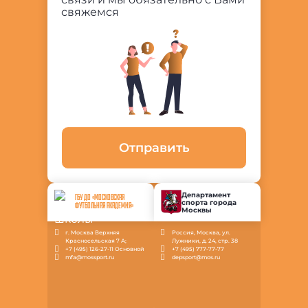
свяжемся
Отправить
Департамент
ГБУ ДО «МОСКОВСКАЯ
спорта города
ФУТБОЛЬНАЯ АКАДЕМИЯ»
Москвы
г. Москва Верхняя
Россия, Москва, ул.
Красносельская 7 А;
Лужники, д. 24, стр. 38
+7 (495) 126-27-11 Основной
+7 (495) 777-77-77
mfa@mossport.ru
depsport@mos.ru